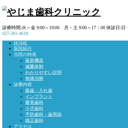
診療時間:火～金 9:00～19:00 月・土 9:00～17：00 休診日:
027-381-4618
HOME
医院紹介
当院の特長
最新機器
滅菌体制
わかりやすい説明
無痛治療
診療内容
義歯・入れ歯
インプラント
審美歯科
小児歯科
予防歯科・歯周病
矯正歯科
アクセス